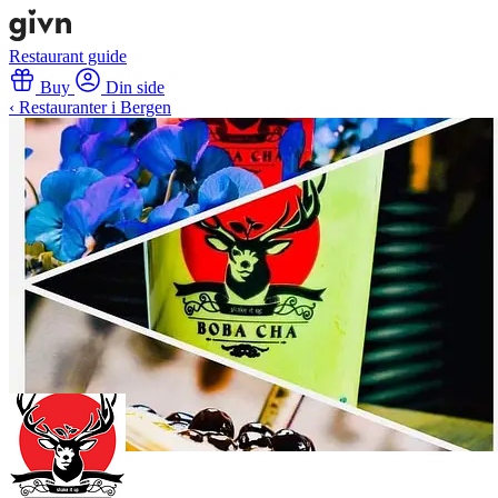
Restaurant guide
Buy
Din side
‹ Restauranter i Bergen