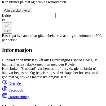
Kan brukes på mat og drikke i restauranten
Velg gavekort verdi
Beløp
kr
Kjøp
Basert på hva andre har gitt, anbefaler vi at du gir minimum
kr 500,-
per person.
Informasjon
Gubalari er en hyllest til vår alles kjære Ingrid Espelid Hovig. Ja,
hun fra Fjernsynskjøkkenet, hun med den Rutete
Kokeboken."Gubalari" var hennes kraftuttrykk, gjerne brukt når
hun var begeistret. Og begeistring skal vi skape her hos oss, med
god mat og drikke i fantastiske omgvielser!
Nettside
Facebook
Bordbestilling