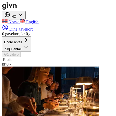
NO
Norsk
English
Dine gavekort
0 gavekort, kr 0,-
Endre antall
Skjul antall
Gå videre
Totalt
kr 0,-