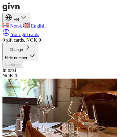
EN
Norsk
English
Your gift cards
0 gift cards, NOK 0
Change
Hide number
Continue
In total
NOK 0