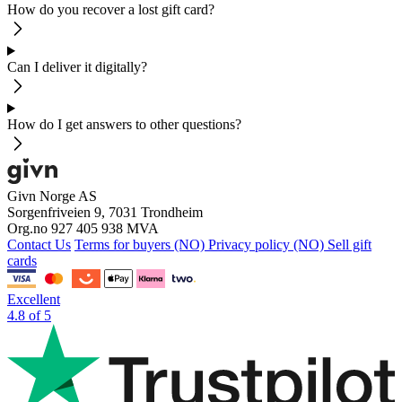
How do you recover a lost gift card?
Can I deliver it digitally?
How do I get answers to other questions?
Givn Norge AS
Sorgenfriveien 9, 7031 Trondheim
Org.no 927 405 938 MVA
Contact Us
Terms for buyers (NO)
Privacy policy (NO)
Sell gift
cards
Excellent
4.8 of 5