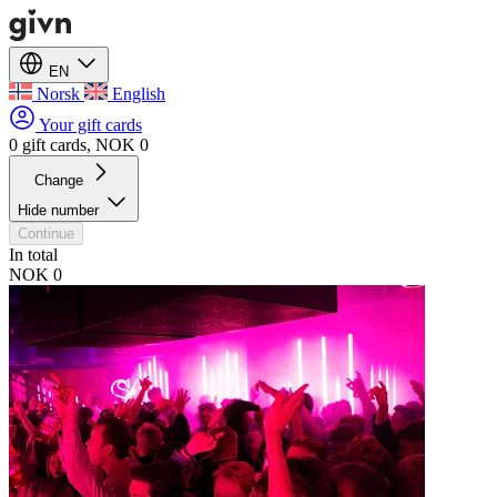
EN
Norsk
English
Your gift cards
0 gift cards, NOK 0
Change
Hide number
Continue
In total
NOK 0