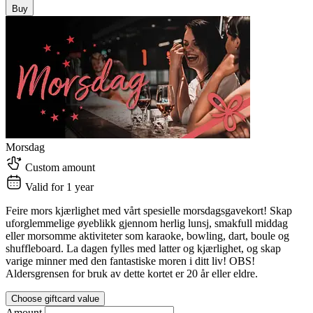
Buy
Morsdag
Custom amount
Valid for 1 year
Feire mors kjærlighet med vårt spesielle morsdagsgavekort! Skap
uforglemmelige øyeblikk gjennom herlig lunsj, smakfull middag
eller morsomme aktiviteter som karaoke, bowling, dart, boule og
shuffleboard. La dagen fylles med latter og kjærlighet, og skap
varige minner med den fantastiske moren i ditt liv! OBS!
Aldersgrensen for bruk av dette kortet er 20 år eller eldre.
Choose giftcard value
Amount