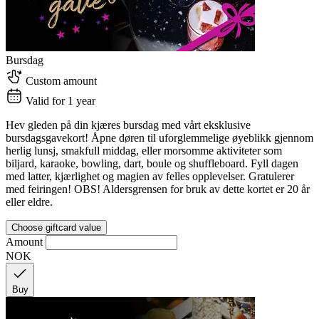
Bursdag
Custom amount
Valid for 1 year
Hev gleden på din kjæres bursdag med vårt eksklusive
bursdagsgavekort! Åpne døren til uforglemmelige øyeblikk gjennom
herlig lunsj, smakfull middag, eller morsomme aktiviteter som
biljard, karaoke, bowling, dart, boule og shuffleboard. Fyll dagen
med latter, kjærlighet og magien av felles opplevelser. Gratulerer
med feiringen! OBS! Aldersgrensen for bruk av dette kortet er 20 år
eller eldre.
Choose giftcard value
Amount
NOK
Buy