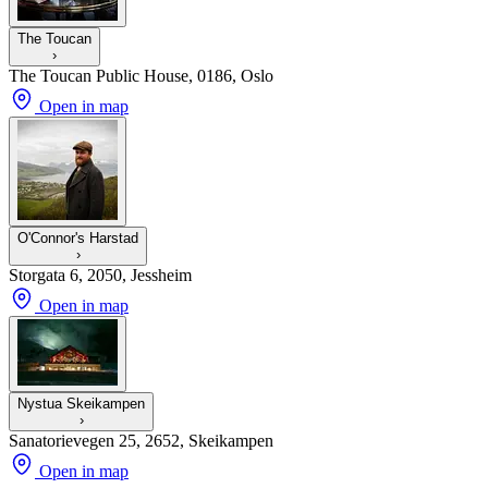
The Toucan
›
The Toucan Public House, 0186, Oslo
Open in map
O'Connor's Harstad
›
Storgata 6, 2050, Jessheim
Open in map
Nystua Skeikampen
›
Sanatorievegen 25, 2652, Skeikampen
Open in map