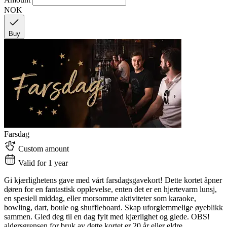
NOK
Buy
Farsdag
Custom amount
Valid for 1 year
Gi kjærlighetens gave med vårt farsdagsgavekort! Dette kortet åpner
døren for en fantastisk opplevelse, enten det er en hjertevarm lunsj,
en spesiell middag, eller morsomme aktiviteter som karaoke,
bowling, dart, boule og shuffleboard. Skap uforglemmelige øyeblikk
sammen. Gled deg til en dag fylt med kjærlighet og glede. OBS!
aldersgrensen for bruk av dette kortet er 20 år eller eldre.