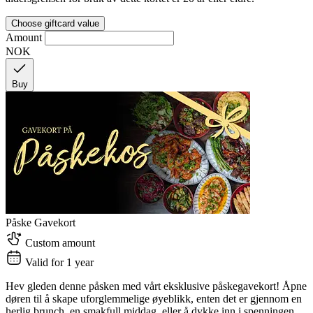
Choose giftcard value
Amount
NOK
Buy
Påske Gavekort
Custom amount
Valid for 1 year
Hev gleden denne påsken med vårt eksklusive påskegavekort! Åpne
døren til å skape uforglemmelige øyeblikk, enten det er gjennom en
herlig brunch, en smakfull middag, eller å dykke inn i spenningen