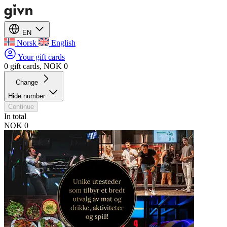
EN
Norsk
English
Your gift cards
0 gift cards, NOK 0
Change
Hide number
Continue
In total
NOK 0