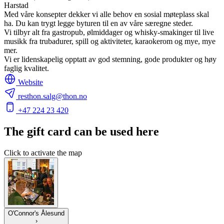
Harstad
Med våre konsepter dekker vi alle behov en sosial møteplass skal
ha. Du kan trygt legge byturen til en av våre særegne steder.
Vi tilbyr alt fra gastropub, ølmiddager og whisky-smakinger til live
musikk fra trubadurer, spill og aktiviteter, karaokerom og mye, mye
mer.
Vi er lidenskapelig opptatt av god stemning, gode produkter og høy
faglig kvalitet.
Website
resthon.salg@thon.no
+47 224 23 420
The gift card can be used here
Click to activate the map
O'Connor's Ålesund
›