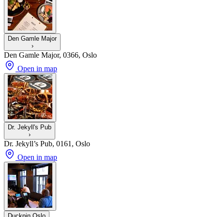
Den Gamle Major
›
Den Gamle Major, 0366, Oslo
Open in map
Dr. Jekyll's Pub
›
Dr. Jekyll’s Pub, 0161, Oslo
Open in map
Duckpin Oslo