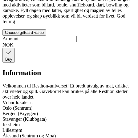
med aktiviteter som biljard, boule, shuffleboard, dart, bowling og
karaoke. Fyll dagen med latter, kjærlighet og magien av felles
opplevelser, og skap øyeblikk som vil bli verdsatt for livet. God
feiring
Choose giftcard value
Amount
NOK
Buy
Information
Velkommen til Resthon-universet! Et bredt utvalg av mat, drikke,
aktiviteter og spill. Gavekortet kan brukes på alle Resthon-steder
over hele landet.
Vi har lokaler i:
Oslo (Sentrum)
Bergen (Bryggen)
Stavanger (Klubbgata)
Jessheim
Lillestrøm
Ålesund (Sentrum og Moa)