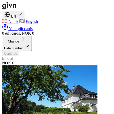
EN
Norsk
English
Your gift cards
0 gift cards, NOK 0
Change
Hide number
Continue
In total
NOK 0