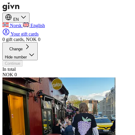
EN
Norsk
English
Your gift cards
0 gift cards, NOK 0
Change
Hide number
Continue
In total
NOK 0