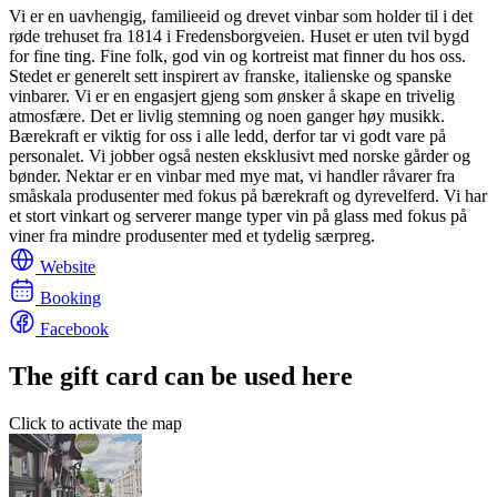
Vi er en uavhengig, familieeid og drevet vinbar som holder til i det
røde trehuset fra 1814 i Fredensborgveien. Huset er uten tvil bygd
for fine ting. Fine folk, god vin og kortreist mat finner du hos oss.
Stedet er generelt sett inspirert av franske, italienske og spanske
vinbarer. Vi er en engasjert gjeng som ønsker å skape en trivelig
atmosfære. Det er livlig stemning og noen ganger høy musikk.
Bærekraft er viktig for oss i alle ledd, derfor tar vi godt vare på
personalet. Vi jobber også nesten eksklusivt med norske gårder og
bønder. Nektar er en vinbar med mye mat, vi handler råvarer fra
småskala produsenter med fokus på bærekraft og dyrevelferd. Vi har
et stort vinkart og serverer mange typer vin på glass med fokus på
viner fra mindre produsenter med et tydelig særpreg.
Website
Booking
Facebook
The gift card can be used here
Click to activate the map