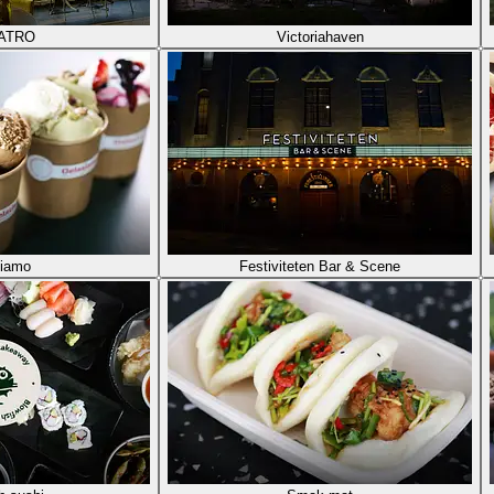
EATRO
Victoriahaven
tiamo
Festiviteten Bar & Scene