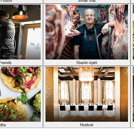
h sushi
Smak mat
Friends
Staslin kjøtt
dita
Hvelvet