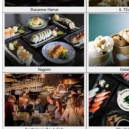
Basarene Hamar
IL T
Nagomi
Gela