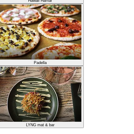
Hawaii Hamar
Padella
LYNG mat & bar