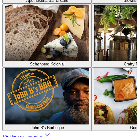
Apothekeria Bar & Cafe
Blowfis
Schønberg Kolonial
Crafty 
John B's Barbeque
Gor
Vis flere restauranter