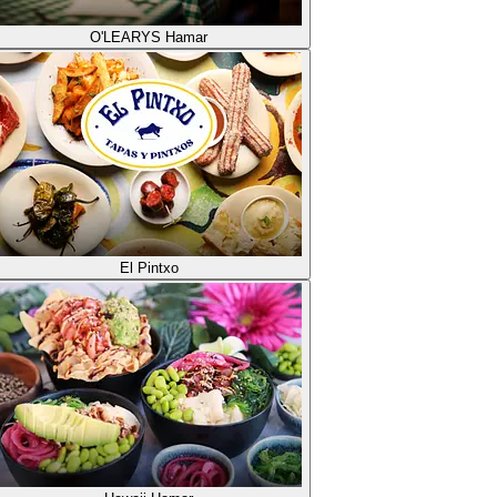
O'LEARYS Hamar
El Pintxo