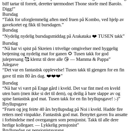
biff tartar til forrett, deretter tørrmodnet Tbone storfe med Barolo.
Digg!”
Bursdag
“Takk for uforglemmelig aften med fruen på Kombo, ved hjelp av
gavekortet eg fikk til bursdagen.”
Bursdag
“Nydelig nydelig bursdagsmiddag på Arakataka ❤️ TUSEN takk”
Bursdag
“Nå har vi spist på Skreien i trivelige omgivelser med hyggelig
betjening og nydelig mat for ganen 🌻 Tusen takk for god
julepresang 🥰 klemz til dere alle 😘 — Mamma & Pappa”
Julegave
“Det var en fantastisk opplevelse! Tusen takk til gjengen for en fin
gave til min 80 års dag. ❤️❤️❤️”
Bursdag
“Nå har vi vært på Engø gård i kveld. Det var fint med en kveld
uten barn (men ikke si det til dem), og deilig å bare slappe av og
spise fantastisk god mat. Tusen takk for en fin bryllupsgave! :-)”
Bryllupsgave
“Fruen og jeg feirte 40 års bryllupsdag på Noi i kveld. Hadde fire
retters med vinpakke. Fantastisk god mat. Benyttet gaven fra ansatte
i forbindelse med overgangen som pensjonist. Takk til alle dere
herlige kollegaer. — Lykkelig pensjonist”
Bryllupsdag og pensjonistavgang