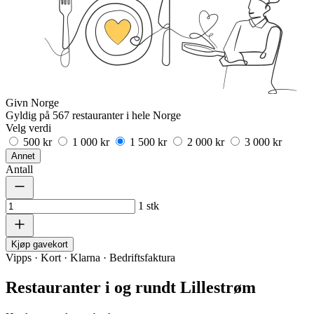
Givn Norge
Gyldig på 567 restauranter i hele Norge
Velg verdi
500 kr
1 000 kr
1 500 kr
2 000 kr
3 000 kr
Annet
Antall
1
stk
Kjøp gavekort
Vipps · Kort · Klarna · Bedriftsfaktura
Restauranter i og rundt Lillestrøm