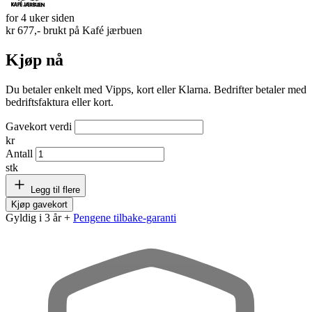
for 4 uker siden
kr 677,- brukt på
Kafé jærbuen
Kjøp nå
Du betaler enkelt med Vipps, kort eller Klarna. Bedrifter betaler med
bedriftsfaktura eller kort.
Gavekort verdi
kr
Antall
stk
Legg til flere
Kjøp gavekort
Gyldig i 3 år +
Pengene tilbake-garanti