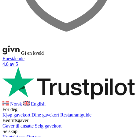
Gi en kveld
Enestående
4.8 av 5
Norsk
English
For deg
Kjøp gavekort
Dine gavekort
Restaurantguide
Bedriftsgaver
Gaver til ansatte
Selg gavekort
Selskap
Kontakt oss
Om oss