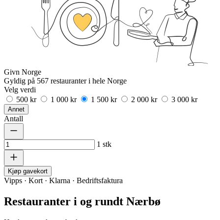
Givn Norge
Gyldig på 567 restauranter i hele Norge
Velg verdi
500 kr
1 000 kr
1 500 kr
2 000 kr
3 000 kr
Annet
Antall
1
stk
Kjøp gavekort
Vipps · Kort · Klarna · Bedriftsfaktura
Restauranter i og rundt Nærbø