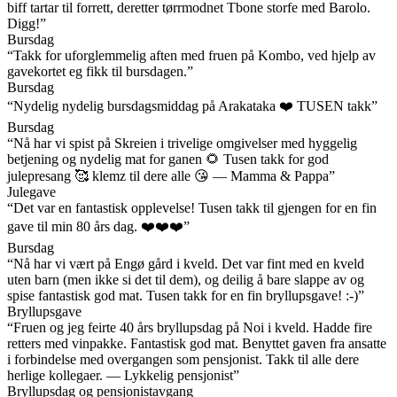
biff tartar til forrett, deretter tørrmodnet Tbone storfe med Barolo.
Digg!”
Bursdag
“Takk for uforglemmelig aften med fruen på Kombo, ved hjelp av
gavekortet eg fikk til bursdagen.”
Bursdag
“Nydelig nydelig bursdagsmiddag på Arakataka ❤️ TUSEN takk”
Bursdag
“Nå har vi spist på Skreien i trivelige omgivelser med hyggelig
betjening og nydelig mat for ganen 🌻 Tusen takk for god
julepresang 🥰 klemz til dere alle 😘 — Mamma & Pappa”
Julegave
“Det var en fantastisk opplevelse! Tusen takk til gjengen for en fin
gave til min 80 års dag. ❤️❤️❤️”
Bursdag
“Nå har vi vært på Engø gård i kveld. Det var fint med en kveld
uten barn (men ikke si det til dem), og deilig å bare slappe av og
spise fantastisk god mat. Tusen takk for en fin bryllupsgave! :-)”
Bryllupsgave
“Fruen og jeg feirte 40 års bryllupsdag på Noi i kveld. Hadde fire
retters med vinpakke. Fantastisk god mat. Benyttet gaven fra ansatte
i forbindelse med overgangen som pensjonist. Takk til alle dere
herlige kollegaer. — Lykkelig pensjonist”
Bryllupsdag og pensjonistavgang